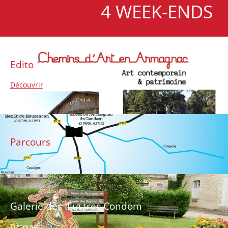
4 WEEK-ENDS
Edito
Découvrir
Parcours
Galerie des Illustres Condom
Découvrir