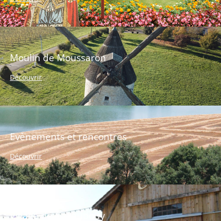
Moulin de Moussaron
Découvrir
Evènements et rencontres
Découvrir
Village de Gazaupouy