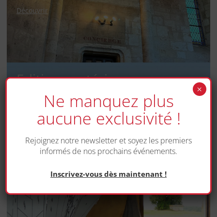
Découvrir
Editions antérieures
×
Ne manquez plus
Découvrir
aucune exclusivité !
Rejoignez notre newsletter et soyez les premiers
informés de nos prochains événements.
Les artistes invités
Inscrivez-vous dès maintenant !
Découvrir