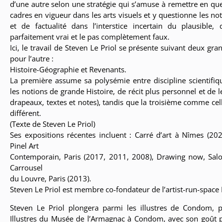
d’une autre selon une stratégie qui s’amuse à remettre en qu
cadres en vigueur dans les arts visuels et y questionne les not
et de factualité dans l’interstice incertain du plausible
parfaitement vrai et le pas complètement faux.
Ici, le travail de Steven Le Priol se présente suivant deux gr
"Souvenirs", 2012 / 2013, assiettes 
pour l’autre :
dimensions variables..
Histoire-Géographie et Revenants.
La première assume sa polysémie entre discipline scientifiqu
les notions de grande Histoire, de récit plus personnel et de l
drapeaux, textes et notes), tandis que la troisième comme ce
différent.
(Texte de Steven Le Priol)
Ses expositions récentes incluent : Carré d’art à Nîmes (20
Pinel Art
Contemporain, Paris (2017, 2011, 2008), Drawing now, Sal
Carrousel
du Louvre, Paris (2013).
Steven Le Priol est membre co-fondateur de l’artist-run-space
Steven Le Priol plongera parmi les illustres de Condom, p
Illustres du Musée de l’Armagnac à Condom, avec son goût pou