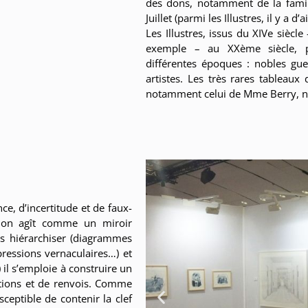
des dons, notamment de la famil
Juillet (parmi les Illustres, il y a d
Les Illustres, issus du XIVe si
exemple – au XXème siècle, pr
différentes époques : nobles gue
artistes. Les très rares tableaux
notamment celui de Mme Berry, n
ce, d’incertitude et de faux-
tion agît comme un miroir
es hiérarchiser (diagrammes
ressions vernaculaires…) et
 il s’emploie à construire un
ations et de renvois. Comme
ceptible de contenir la clef