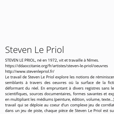
Steven Le Priol
STEVEN LE PRIOL, né en 1972, vit et travaille à Nîmes.
https://ddaoccitanie.org/fr/artistes/steven-le-priol/oeuvres
http://www.stevenlepriol.fr/
Le travail de Steven Le Priol explore les notions de réminiscen
semblants à travers des oeuvres où la surface de la fic
déformant du réel. En empruntant à divers registres sans l
scientifiques, sources documentaires, formes savantes et exp
en multipliant les médiums (peinture, édition, volume, texte…)
travail qui se déploie au coeur d’un complexe jeu de corrél
dans un jeu de piste, chaque pièce de Steven Le Priol est sus