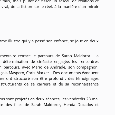
le faux, mais plutôt de tisser un réseau de relations et
vrai, de la fiction sur le réel, à la manière d’un miroir
e illustre qui y a passé son enfance, se joue en deux
mentaire retrace le parcours de Sarah Maldoror : la
a détermination de cinéaste engagée, les rencontres
on parcours, avec Mario de Andrade, son compagnon,
rançois Maspero, Chris Marker… Des documents évoquent
ture ont structuré son être profond ; des témoignages
structurants de sa carrière et de sa reconnaissance
lms sont projetés en deux séances, les vendredis 23 mai
ce des filles de Sarah Maldoror, Henda Ducados et