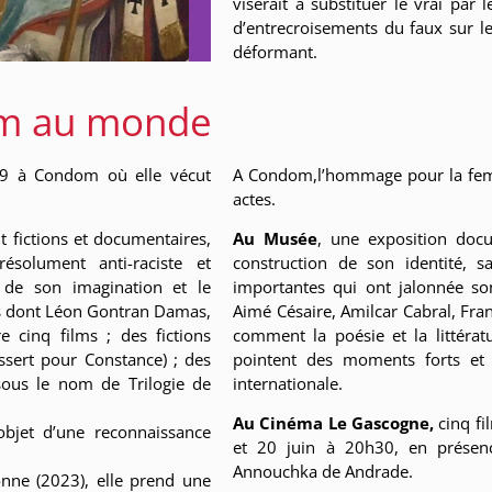
viserait à substituer le vrai par 
d’entrecroisements du faux sur le 
déformant.
om au monde
29 à Condom où elle vécut
A Condom,l’hommage pour la femm
actes.
t fictions et documentaires,
Au Musée
, une exposition docu
ésolument anti-raciste et
construction de son identité, s
té de son imagination et le
importantes qui ont jalonnée s
tes dont Léon Gontran Damas,
Aimé Césaire, Amilcar Cabral, F
e cinq films ; des fictions
comment la poésie et la littéra
essert pour Constance) ; des
pointent des moments forts et 
 sous le nom de Trilogie de
internationale.
Au Cinéma Le Gascogne,
cinq fi
’objet d’une reconnaissance
et 20 juin à 20h30, en présen
Annouchka de Andrade.
onne (2023), elle prend une