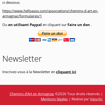
ci-dessous:
https://www.helloasso.com/associations/chemins-d-art-en-
armagnac/formulaires/1
Ou
en utilisant Paypal
en cliquant sur
Faire un don
.
Newsletter
Inscrivez-vous à la Newsletter en
cliquant ici
Chemins d’Art en Armagnac
©2026 Tous droits réservés |
Mentions légales
| Réalisé par
Vasyclic