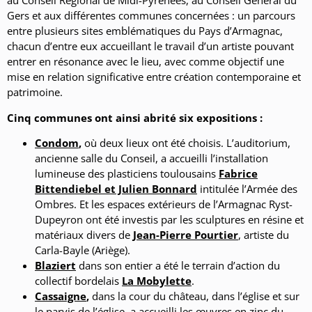
au Conseil Régional de Midi-Pyrénées, au Conseil Général du
Gers et aux différentes communes concernées : un parcours
entre plusieurs sites emblématiques du Pays d’Armagnac,
chacun d’entre eux accueillant le travail d’un artiste pouvant
entrer en résonance avec le lieu, avec comme objectif une
mise en relation significative entre création contemporaine et
patrimoine.
Cinq communes ont ainsi abrité six expositions :
Condom
,
où deux lieux ont été choisis. L’auditorium,
ancienne salle du Conseil, a accueilli l’installation
lumineuse des plasticiens toulousains
Fabrice
Bittendiebel et Julien Bonnard
intitulée l’Armée des
Ombres. Et les espaces extérieurs de l’Armagnac Ryst-
Dupeyron ont été investis par les sculptures en résine et
matériaux divers de
Jean-Pierre Pourtier
, artiste du
Carla-Bayle (Ariège).
Blaziert
dans son entier a été le terrain d’action du
collectif bordelais
La Mobylette
.
Cassaigne
,
dans la cour du château, dans l’église et sur
le parvis de l’église, a accueilli les œuvres en zinc du