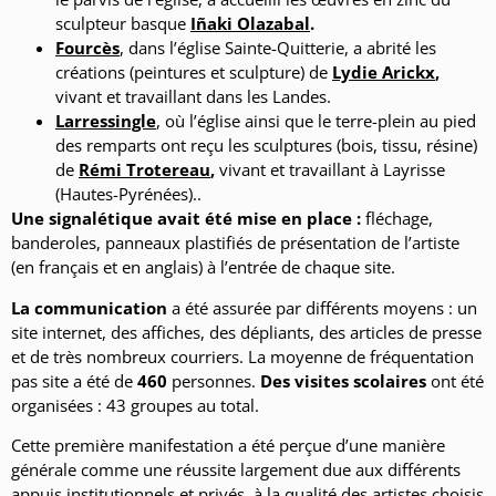
sculpteur basque
Iñaki Olazabal
.
Fourcès
, dans l’église Sainte-Quitterie, a abrité les
créations (peintures et sculpture) de
Lydie Arickx
,
vivant et travaillant dans les Landes.
Larressingle
, où l’église ainsi que le terre-plein au pied
des remparts ont reçu les sculptures (bois, tissu, résine)
de
Rémi Trotereau
,
vivant et travaillant à Layrisse
(Hautes-Pyrénées)..
Une signalétique avait été mise en place :
fléchage,
banderoles, panneaux plastifiés de présentation de l’artiste
(en français et en anglais) à l’entrée de chaque site.
La communication
a été assurée par différents moyens : un
site internet, des affiches, des dépliants, des articles de presse
et de très nombreux courriers. La moyenne de fréquentation
pas site a été de
460
personnes.
Des visites scolaires
ont été
organisées : 43 groupes au total.
Cette première manifestation a été perçue d’une manière
générale comme une réussite largement due aux différents
appuis institutionnels et privés, à la qualité des artistes choisis