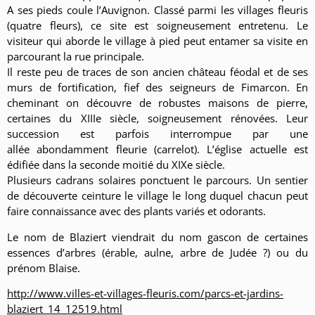
A ses pieds coule l’Auvignon. Classé parmi les villages fleuris
(quatre fleurs), ce site est soigneusement entretenu. Le
visiteur qui aborde le village à pied peut entamer sa visite en
parcourant la rue principale.
Il reste peu de traces de son ancien château féodal et de ses
murs de fortification, fief des seigneurs de Fimarcon. En
cheminant on découvre de robustes maisons de pierre,
certaines du XIIIe siècle, soigneusement rénovées. Leur
succession est parfois interrompue par une
allée abondamment fleurie (carrelot). L’église actuelle est
édifiée dans la seconde moitié du XIXe siècle.
Plusieurs cadrans solaires ponctuent le parcours. Un sentier
de découverte ceinture le village le long duquel chacun peut
faire connaissance avec des plants variés et odorants.
Le nom de Blaziert viendrait du nom gascon de certaines
essences d’arbres (érable, aulne, arbre de Judée ?) ou du
prénom Blaise.
http://www.villes-et-villages-fleuris.com/parcs-et-jardins-
blaziert_14_12519.html