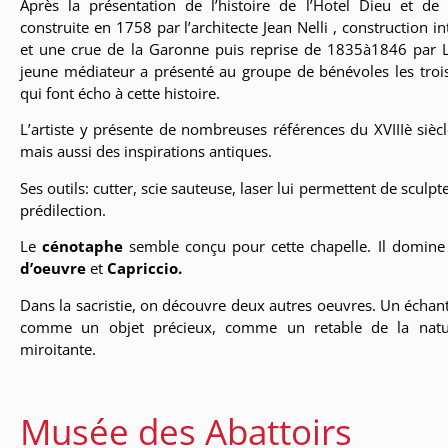
Après la présentation de l’histoire de l’Hotel Dieu et d
construite en 1758 par l’architecte Jean Nelli , construction 
et une crue de la Garonne puis reprise de 1835à1846 par L
jeune médiateur a présenté au groupe de bénévoles les trois
qui font écho à cette histoire.
L’artiste y présente de nombreuses références du XVIIIè siècle 
mais aussi des inspirations antiques.
Ses outils: cutter, scie sauteuse, laser lui permettent de sculp
prédilection.
Le
cénotaphe
semble conçu pour cette chapelle. Il domine
d’oeuvre
et
Capriccio.
Dans la sacristie, on découvre deux autres oeuvres. Un échanti
comme un objet précieux, comme un retable de la natu
Capriccio
miroitante.
Musée des Abattoirs