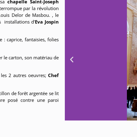
e sa
chapelle Saint-Joseph
interrompue par la révolution
ouis Delor de Masbou. , le
 installations d’
Eva Jospin
: caprice, fantaisies, folies
ter le carton, son matériau de
 les 2 autres oeuvres;
Chef
llon de forêt argentée se lit
re posé contre une paroi