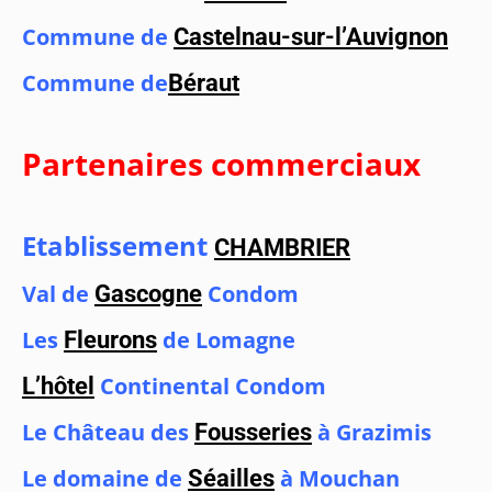
Commune de
Castelnau-sur-l’Auvignon
Commune de
Béraut
Partenaires commerciaux
Etablissement
CHAMBRIER
Val de
Condom
Gascogne
Les
de Lomagne
Fleurons
Continental Condom
L’hôtel
Le Château des
à Grazimis
Fousseries
Le domaine de
à Mouchan
Séailles