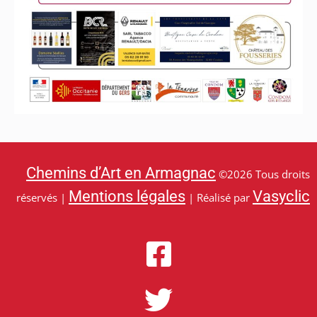
Chemins d’Art en Armagnac
©2026 Tous droits
Mentions légales
Vasyclic
réservés |
| Réalisé par