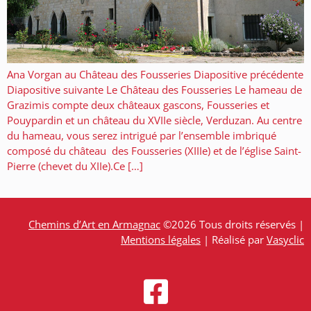
Ana Vorgan au Château des Fousseries Diapositive précédente
Diapositive suivante Le Château des Fousseries Le hameau de
Grazimis compte deux châteaux gascons, Fousseries et
Pouypardin et un château du XVIIe siècle, Verduzan. Au centre
du hameau, vous serez intrigué par l’ensemble imbriqué
composé du château des Fousseries (XIIIe) et de l’église Saint-
Pierre (chevet du XIIe).Ce […]
Chemins d’Art en Armagnac
©2026 Tous droits réservés |
Mentions légales
| Réalisé par
Vasyclic