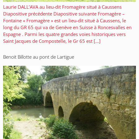
Laurie DALL’AVA au lieu-dit Fromagère situé à Caussens
Diapositive précédente Diapositive suivante Fromagère –
Fontaine « Fromagère » est un lieu-dit situé à Caussens, le
long du GR 65 qui va de Genève en Suisse à Roncesvalles en
Espagne . Parmi les quatre grandes voies historiques vers
Saint Jacques de Compostelle, le Gr 65 est […]
Benoit Billotte au pont de Lartigue