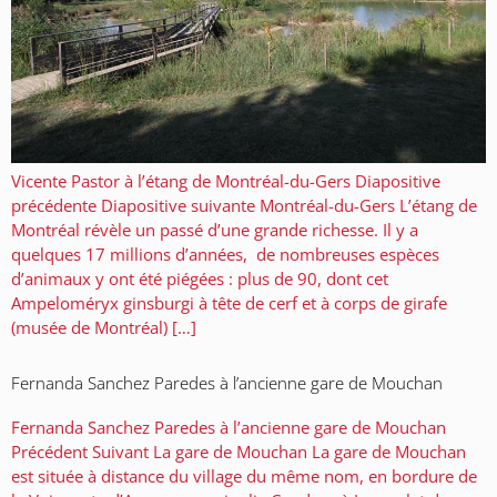
Vicente Pastor à l’étang de Montréal-du-Gers Diapositive
précédente Diapositive suivante Montréal-du-Gers L’étang de
Montréal révèle un passé d’une grande richesse. Il y a
quelques 17 millions d’années, de nombreuses espèces
d’animaux y ont été piégées : plus de 90, dont cet
Ampeloméryx ginsburgi à tête de cerf et à corps de girafe
(musée de Montréal) […]
Fernanda Sanchez Paredes à l’ancienne gare de Mouchan
Fernanda Sanchez Paredes à l’ancienne gare de Mouchan
Précédent Suivant La gare de Mouchan La gare de Mouchan
est située à distance du village du même nom, en bordure de