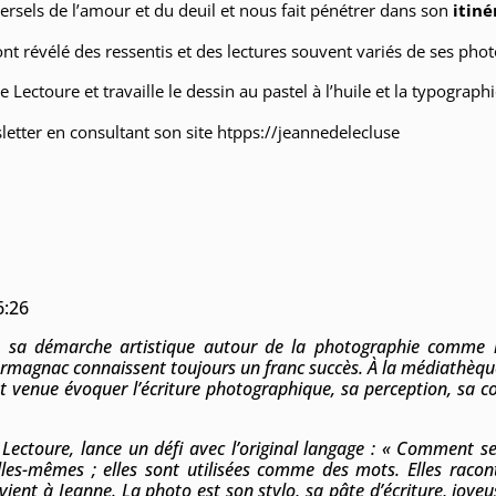
ersels de l’amour et du deuil et nous fait pénétrer dans son
itiné
nt révélé des ressentis et des lectures souvent variés de ses pho
Lectoure et travaille le dessin au pastel à l’huile et la typographi
etter en consultant son site htpps://jeannedelecluse
6:26
é sa démarche artistique autour de la photographie comme lan
 Armagnac connaissent toujours un franc succès. À la médiathèqu
t venue évoquer l’écriture photographique, sa perception, sa c
 Lectoure, lance un défi avec l’original langage : « Comment se
les-mêmes ; elles sont utilisées comme des mots. Elles raconten
e vient à Jeanne. La photo est son stylo, sa pâte d’écriture, joy